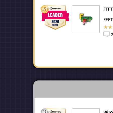
FFF
FFFT
★★
★★
Win