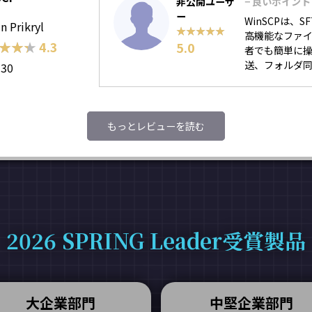
非公開ユーザ
− 良いポイント
ー
WinSCPは、
n Prikryl
★★★★★
★★★★★
高機能なファイ
★★★
★★★
4.3
5.0
者でも簡単に操
送、フォルダ同
130
もっとレビューを読む
2026 SPRING Leader受賞製品
大企業部門
中堅企業部門