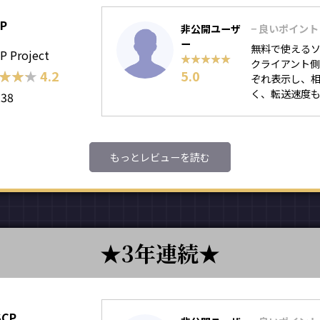
TP
非公開ユーザ
− 良いポイント
ー
無料で使えるソ
P Project
★★★★★
★★★★★
クライアント
★★★
★★★
4.2
5.0
ぞれ表示し、相
く、転送速度も不
238
もっとレビューを読む
3年連続
SCP