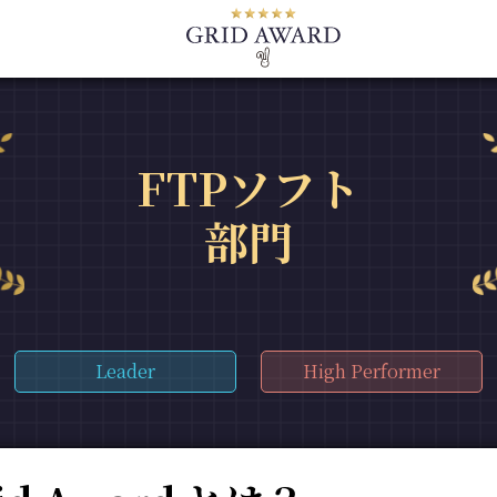
FTPソフト
部門
Leader
High Performer