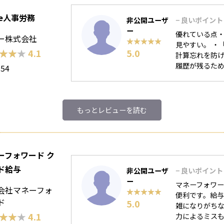
ee人事労務
非公開ユーザ
− 良いポイント
ー
優れている点・
ー株式会社
★★★★★
★★★★★
見やすい。 ・
★★★
★★★
4.1
5.0
計算忘れを防げ
履歴が残るため
154
もっとレビューを読む
ーフォワード ク
ド給与
非公開ユーザ
− 良いポイント
ー
マネーフォワ
会社マネーフォ
★★★★★
★★★★★
便利です。給
ド
5.0
雑になりがち
★★★
★★★
4.1
力によるミスも