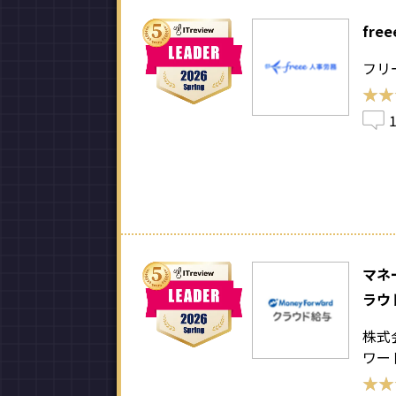
fre
フリ
★★
★★
マネ
ラウ
株式
ワー
★★
★★