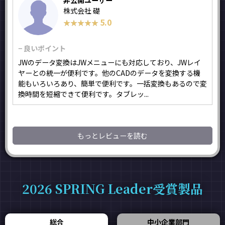
非公開ユーザー
株式会社 礎
5.0
★★★★★
★★★★★
− 良いポイント
JWのデータ変換はJWメニューにも対応しており、JWレイ
ヤーとの統一が便利です。他のCADのデータを変換する機
能もいろいろあり、簡単で便利です。一括変換もあるので変
換時間を短縮できて便利です。タブレッ...
もっとレビューを読む
2026 SPRING Leader受賞製品
総合
中小企業部門