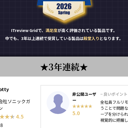
ITreview Gridで、
満足度
が高く評価されている製品です。
中でも、3年以上連続で受賞している製品は
殿堂入り
となります。
3年連続
otty
非公開ユーザ
− 良いポイント
ー
会社ソニックガ
全社員フルリモ
★★★★★
★★★★★
ン
うことで問題な
5.0
ープを分けら
★★★
★★★
4.5
視覚的に把握しや
18