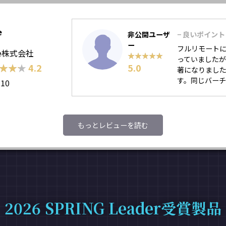
e
非公開ユーザ
− 良いポイント
ー
フルリモート
ce株式会社
★★★★★
★★★★★
っていました
★★★
★★★
4.2
5.0
著になりました
す。同じバーチ
110
もっとレビューを読む
2026 SPRING Leader受賞製品