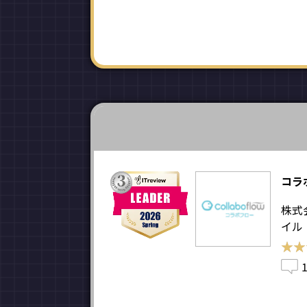
コラ
株式
イル
★★
★★