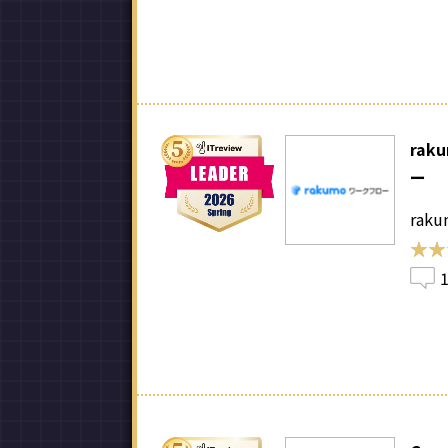
rak
ー
rak
★★
★★