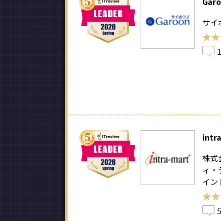
Gar
サイ
★★
★★
intr
株式
ィ・
イン
★★
★★