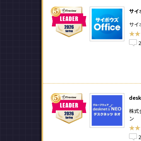
サイボ
サイ
★★
★★
desk
株式
ン
★★
★★