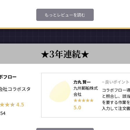
もっとレビューを読む
3年連続
ボフロー
力丸 賢一
− 良いポイント
九州郵船株式
会社コラボスタ
コラボフロー
会社
と照合し、該
★★★★★
★★★★★
を要する作業
★★★
★★★
4.5
5.0
入力して注文書を
154