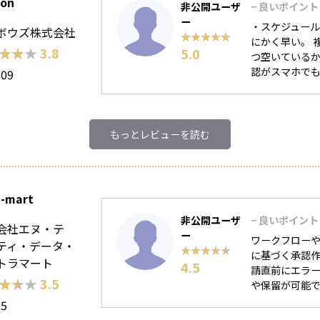
oon
非公開ユーザ
− 良いポイント
ー
・スケジュー
ボウズ株式会社
★★★★★
★★★★★
にかく早い。 
★★★
★★★
3.8
5.0
つ空いているか
認がスマホでも簡
109
もっとレビューを読む
a-mart
非公開ユーザ
− 良いポイント
会社エヌ・テ
ー
ワークフロー
ティ・データ・
★★★★★
★★★★★
に基づく承認
トラマート
4.5
請直前にエラ
★★★
★★★
3.5
や保留が可能で
55