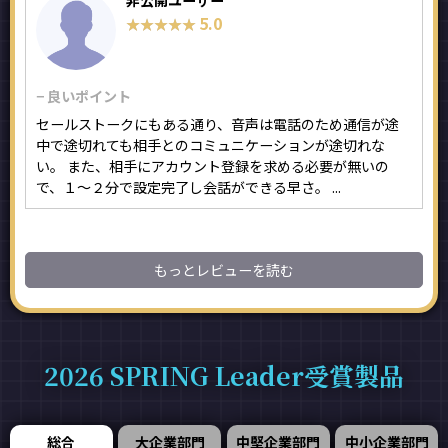
非公開ユーザー
5.0
★★★★★
★★★★★
− 良いポイント
セールストークにもある通り、音声は電話のため通信が途
中で途切れても相手とのコミュニケーションが途切れな
い。 また、相手にアカウント登録を求める必要が無いの
で、１～２分で設定完了し会話ができる早さ。 ...
もっとレビューを読む
2026 SPRING Leader受賞製品
総合
大企業部門
中堅企業部門
中小企業部門