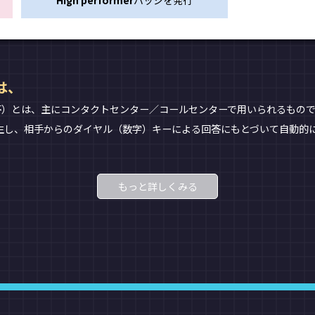
High performer
バッジを発行
は、
onse＝自動音声応答）とは、主にコンタクトセンター／コールセンターで用いら
生し、相手からのダイヤル（数字）キーによる回答にもとづいて自動的
もっと詳しくみる