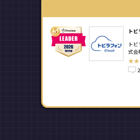
トビラ
トビ
式会
★★
★★