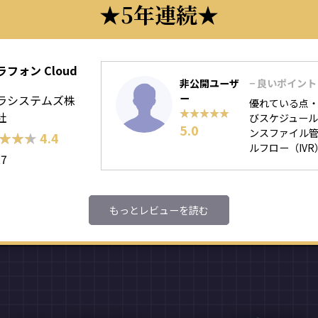
5年連続
フォン Cloud
非公開ユーザ
− 良いポイント
ー
ラシステムズ株
優れている点・
★★★★★
★★★★★
社
びスケジュール
5.0
ンスファイル管
★★★
★★★
4.4
ルフロー（IVR）
27
もっとレビューを読む