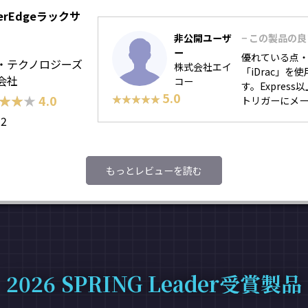
erEdgeラックサ
非公開ユーザ
− この製品の
ー
優れている点・
・テクノロジーズ
株式会社エイ
「iDrac」
会社
コー
す。Expre
5.0
★★★
★★★
4.0
★★★★★
★★★★★
トリガーにメール
52
もっとレビューを読む
2026 SPRING Leader受賞製品