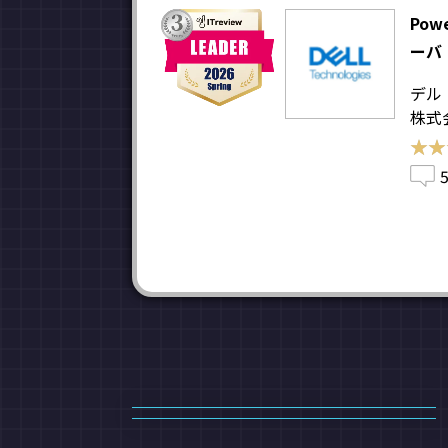
Pow
ーバ
デル
株式
★★
★★