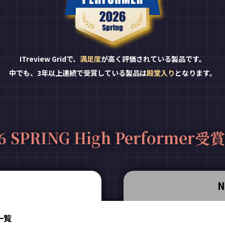
ITreview Gridで、
満足度
が高く評価されている製品です。
中でも、3年以上連続で受賞している製品は
殿堂入り
となります。
6 SPRING High Performer
N
品一覧