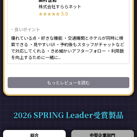
田村 正和
株式会社すららネット
5.0
★★★★★
★★★★★
− 良いポイント
優れている点・好きな機能 ・交通機関とホテルが同時に検
索できる ・見やすいUI ・予約後もスタッフがチャットなど
で対応してくれる ・きめ細かいアフターフォロー ・利用数
を向上するために一緒に...
もっとレビューを読む
2026 SPRING Leader受賞製品
総合
中堅企業部門