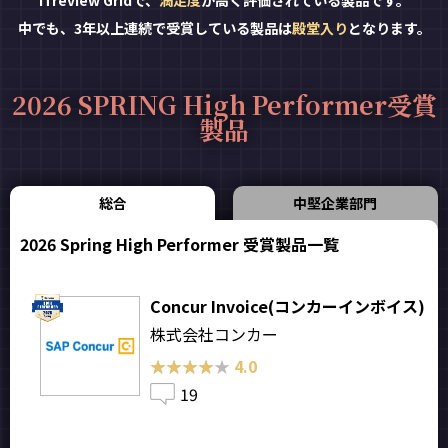
ITreview Gridで、
満足度
が高く評価されている製品です。
中でも、3年以上連続で受賞している製品は
殿堂入り
となります。
2026 SPRING High Performer受賞
製品
総合
中堅企業部門
2026 Spring High Performer 受賞製品一覧
Concur Invoice(コンカーインボイス)
株式会社コンカー
★★★★★
★★★★★
4.0
19