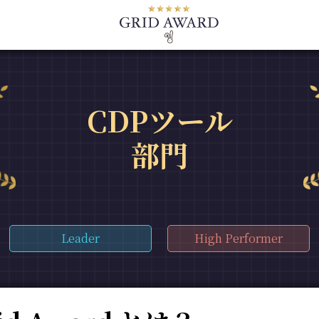
CDPツール
部門
Leader
High Performer