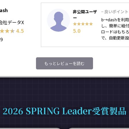
ash
非公開ユーザ
− 良いポイント
ー
b→dashを
会社データX
★★★★★
★★★★★
し、簡単に紐付
★★★
★★★
4.5
5.0
ロードはもちろ
で、自動更新設
39
もっとレビューを読む
2026 SPRING Leader受賞製品