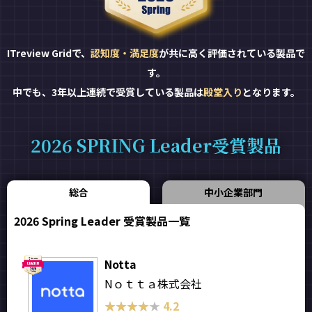
ITreview Gridで、
認知度・満足度
が共に高く評価されている製品で
す。
中でも、3年以上連続で受賞している製品は
殿堂入り
となります。
2026 SPRING Leader受賞製品
総合
中小企業部門
2026 Spring Leader 受賞製品一覧
Notta
Nｏｔｔａ株式会社
★★★★★
★★★★★
4.2