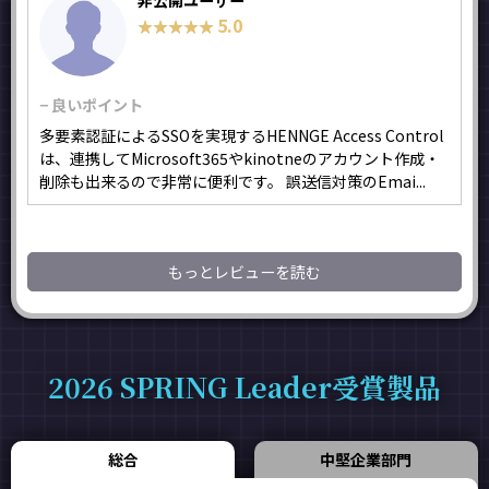
非公開ユーザー
5.0
★★★★★
★★★★★
− 良いポイント
多要素認証によるSSOを実現するHENNGE Access Control
は、連携してMicrosoft365やkinotneのアカウント作成・
削除も出来るので非常に便利です。 誤送信対策のEmai...
もっとレビューを読む
2026 SPRING Leader受賞製品
総合
中堅企業部門