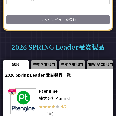
もっとレビューを読む
2026 SPRING Leader受賞製品
総合
中堅企業部門
中小企業部門
NEW FACE 部門
2026 Spring Leader 受賞製品一覧
Ptengine
株式会社Ptmind
★★★★★
★★★★★
4.2
100