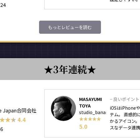
724
もっとレビューを読む
3年連続
MASAYUMI
− 良いポイント
TOYA
iOSはiPho
le Japan合同会社
studio_banana
テム。 直感的
★★★
★★★
4.4
★★★★★
★★★★★
かるアイコン。
5.0
スなデータ連携が
46