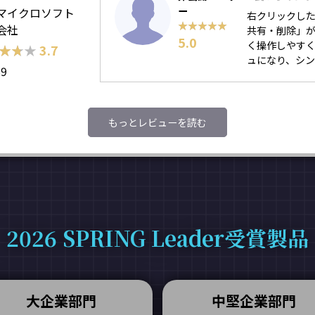
ー
マイクロソフト
右クリックし
★★★★★
★★★★★
会社
共有・削除」
5.0
く操作しやす
★★★
★★★
3.7
ュになり、シ
89
もっとレビューを読む
2026 SPRING Leader受賞製品
大企業部門
中堅企業部門