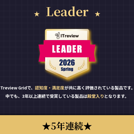
Leader
ITreview Gridで、
認知度・満足度
が共に高く評価されている製品です
中でも、3年以上連続で受賞している製品は
殿堂入り
となります。
5年連続