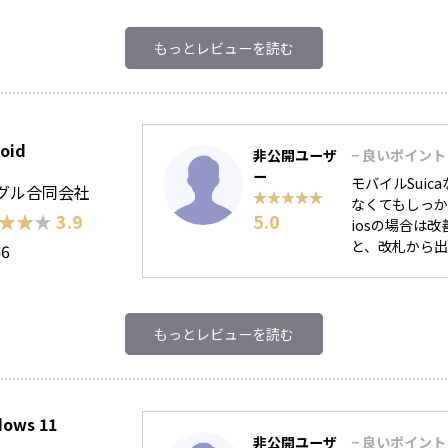
もっとレビューを読む
oid
非公開ユーザ
− 良いポイント
ー
モバイルSui
グル合同会社
★★★★★
★★★★★
なくてもしっ
★★★
★★★
3.9
5.0
iosの場合は
と、改札から出
46
もっとレビューを読む
dows 11
非公開ユーザ
− 良いポイント