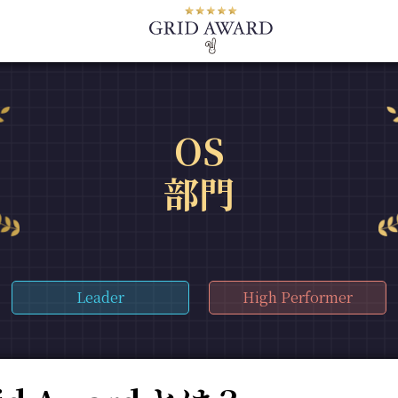
OS
部門
Leader
High Performer