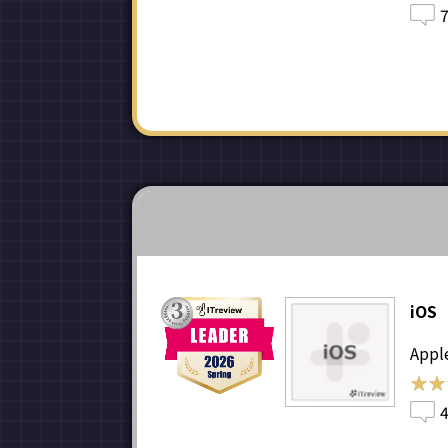
iOS
App
★★
★★