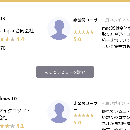
OS
非公開ユーザ
− 良いポイント
ー
macOSは全
le Japan合同会社
★★★★★
★★★★★
取り方やアイ
★★★
★★★
4.4
5.0
統一されていて
しいと集中力も
176
もっとレビューを読む
dows 10
非公開ユーザ
− 良いポイント
ー
マイクロソフト
優れている点・
★★★★★
★★★★★
会社
い数々のコマン
5.0
ネルがまだ結
★★★
★★★
4.1
設定しやすい。ま